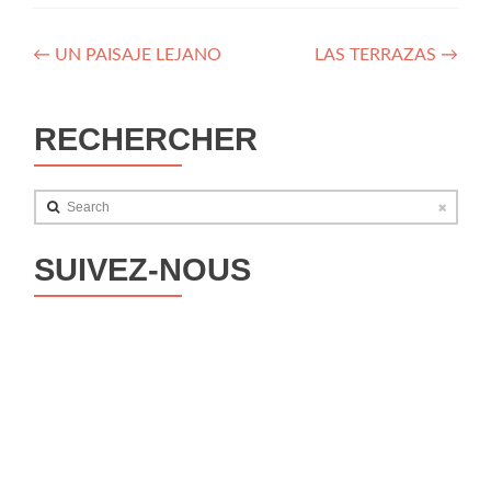
Navegación
←
UN PAISAJE LEJANO
LAS TERRAZAS
→
de
entradas
RECHERCHER
Search
SUIVEZ-NOUS