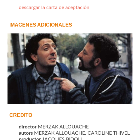
descargar la carta de aceptación
IMAGENES ADICIONALES
©jbaproduction
CREDITO
director
MERZAK ALLOUACHE
autors
MERZAK ALLOUACHE, CAROLINE THIVEL
productor
JACQUES BIDOU