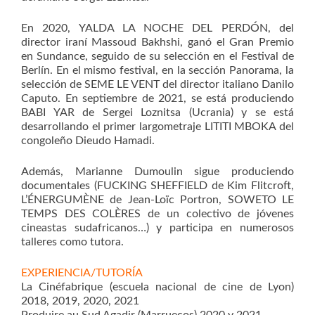
En 2020, YALDA LA NOCHE DEL PERDÓN, del
director iraní Massoud Bakhshi, ganó el Gran Premio
en Sundance, seguido de su selección en el Festival de
Berlín. En el mismo festival, en la sección Panorama, la
selección de SEME LE VENT del director italiano Danilo
Caputo. En septiembre de 2021, se está produciendo
BABI YAR de Sergei Loznitsa (Ucrania) y se está
desarrollando el primer largometraje LITITI MBOKA del
congoleño Dieudo Hamadi.
Además, Marianne Dumoulin sigue produciendo
documentales (FUCKING SHEFFIELD de Kim Flitcroft,
L’ÉNERGUMÈNE de Jean-Loïc Portron, SOWETO LE
TEMPS DES COLÈRES de un colectivo de jóvenes
cineastas sudafricanos…) y participa en numerosos
talleres como tutora.
EXPERIENCIA/TUTORÍA
La Cinéfabrique (escuela nacional de cine de Lyon)
2018, 2019, 2020, 2021
Produire au Sud Agadir (Marruecos) 2020 y 2021