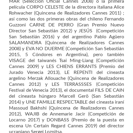
MAR (Selección Oficial Cannes 2008) o la primera
película CORPO CELESTE de la directora italiana Alice
Rohwacher (Quincena de Realizadores Cannes 2011) ;
así como las dos primeras obras del chileno Fernando
Guzzoni CARNE DE PERRO (Gran Premio Nuevo
Director San Sebastián 2012) y JESÚS (Competición
San Sebastián 2016) y del argentino Pablo Agüero
SALAMANDRA (Quincena de Realizadores Cannes
2008) y EVA NO DUERME (Competición San Sebastián
2015, 5 Cóndores en Argentina), pero también
VISAGE del taiwanés Tsai Ming-Liang (Competición
Cannes 2009) y LES CHIENS ERRANTS (Premio del
Jurado Venecia 2013), LE REPENTI del cineasta
argelino Merzak Allouache (Quincena de Realizadores
Cannes 2012) y LES TERRASSSES (Competición
Festival de Venecia 2013), el documental FILS DE CAIN
del cineasta húngaro Marcell Gerö (San Sebastián
2014) y UNE FAMILLE RESPECTABLE del cineasta iraní
Massoud Bakhshi (Quincena de Realizadores Cannes
2012), WAJIB de Annemarie Jacir (Competición de
Locarno 2017) y DONBASS (Premio de la puesta en
escena Un Certain Regard Cannes 2019) del director
ucraniano Sergei Loznitsa.