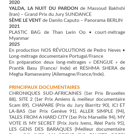
2020
YALDA, LA NUIT DU PARDON
de Massoud Bakhshi
(Iran) – Grand Prix du Jury SUNDANCE
SÈME LE VENT
de Danilo Caputo – Panorama BERLIN
2021
PLASTIC BAG de Than Lwin Oo • court-métrage
Myanmar
2025
En production NOS RÉVOLUTIONS de Pedro Neves •
Long-métrage documentaire Portugal/France
En préparation deux long-métrages « DENGUE » de
Prantik Basu (France/ Inde) et RESHMA SHERA de
Megha Ramaswamy (Allemagne/France/Inde).
PRINCIPAUX DOCUMENTAIRES
CHRONIQUES SUD-AFRICAINES (1er Prix Bruxelles
88), SITE 2 (1er Prix Amiens & meilleur documentaire
Scam 89), CHAPARE (Prix du Jury Biarritz 90), ICI ET
LA-BAS (1er Prix Genève 91), ALLER SIMPLE (94),
TALES FROM A HARD CITY (1er Prix Marseille 94), MY
VOTE IS MY SECRET (Prix Joris Ivens, Réel Paris 95),
LES GENS DES BARAQUES (Meilleur documentaire