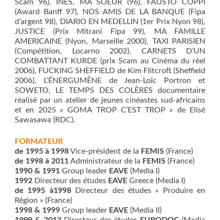
Scam 96), INES, MA SOEUR (96), FAUSTO COPPI
(Award Banff 97), NOS AMIS DE LA BANQUE (Fipa
d’argent 98), DIARIO EN MEDELLIN (1er Prix Nyon 98),
JUSTICE (Prix Mitrani Fipa 99), MA FAMILLE
AMERICAINE (Nyon, Marseille 2000), TAXI PARISIEN
(Compétition, Locarno 2002), CARNETS D’UN
COMBATTANT KURDE (prix Scam au Cinéma du réel
2006), FUCKING SHEFFIELD de Kim Flitcroft (Sheffield
2006), L’ÉNERGUMÈNE de Jean-Loïc Portron et
SOWETO, LE TEMPS DES COLÈRES documentaire
réalisé par un atelier de jeunes cinéastes sud-africains
et en 2025 « GOMA TROP C’EST TROP » de Elisé
Sawasawa (RDC).
FORMATEUR
de 1995 à 1998
Vice-président de la
FEMIS
(France)
de 1998 à 2011
Administrateur de la
FEMIS
(France)
1990 & 1991
Group leader
EAVE
(Media I)
1992
Directeur des études
EAVE
Greece (Media I)
de 1995 à1998
Directeur des études « Produire en
Région » (France)
1998 & 1999
Group leader
EAVE
(Media II)
1999 & 2013
Directeur des études
EURODOC
(Media