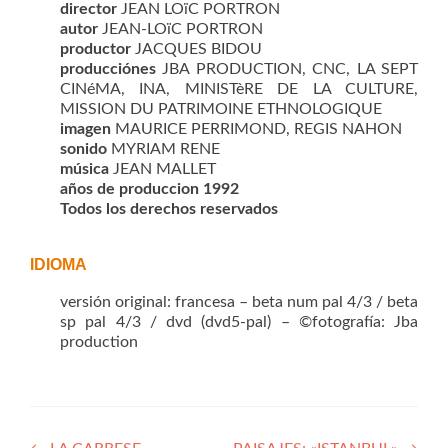
director
JEAN LOïC PORTRON
autor
JEAN-LOïC PORTRON
productor
JACQUES BIDOU
producciónes
JBA PRODUCTION, CNC, LA SEPT
CINéMA, INA, MINISTèRE DE LA CULTURE,
MISSION DU PATRIMOINE ETHNOLOGIQUE
imagen
MAURICE PERRIMOND, REGIS NAHON
sonido
MYRIAM RENE
música
JEAN MALLET
años de produccion 1992
Todos los derechos reservados
IDIOMA
versión original: francesa – beta num pal 4/3 / beta
sp pal 4/3 / dvd (dvd5-pal) – ©fotografía: Jba
production