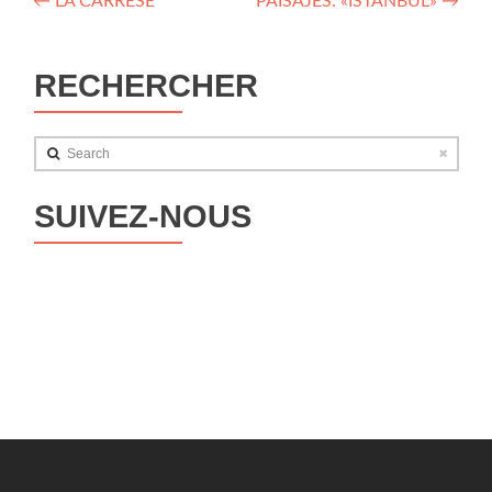
Navegación
←
LA CARRESE
PAISAJES: «ISTANBUL»
→
de
entradas
RECHERCHER
Search
SUIVEZ-NOUS