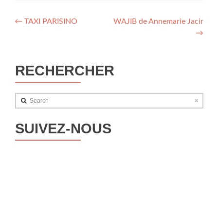
Navegación
←
TAXI PARISINO
WAJIB de Annemarie Jacir
→
de
entradas
RECHERCHER
Search
SUIVEZ-NOUS