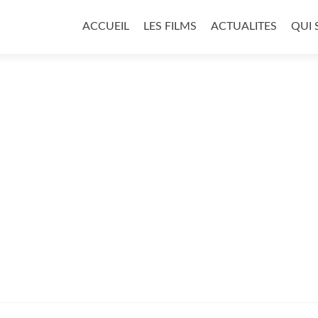
Aller
au
ACCUEIL
LES FILMS
ACTUALITES
QUI
contenu
principal