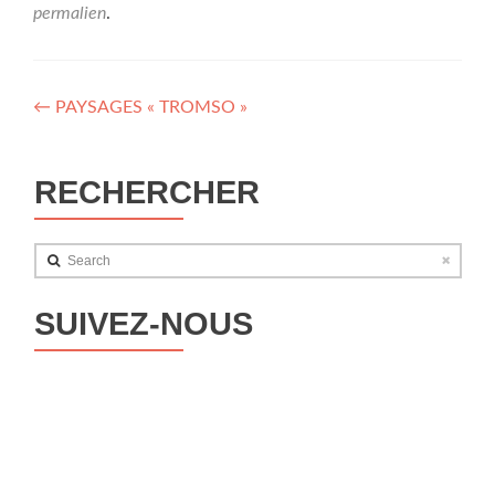
permalien
.
Navigation
←
PAYSAGES « TROMSO »
des
articles
RECHERCHER
Search
SUIVEZ-NOUS