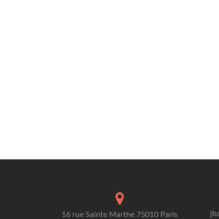
jb
16 rue Sainte Marthe 75010 Paris