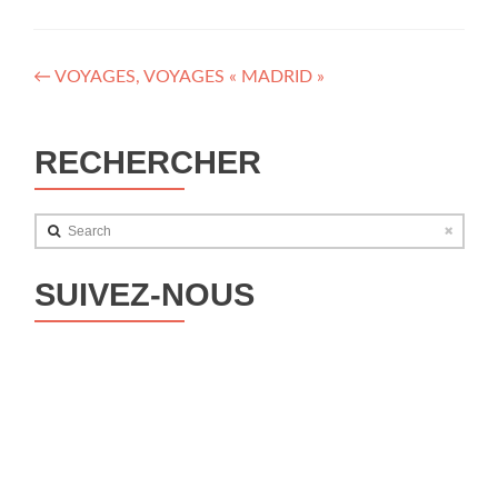
Navigation
←
VOYAGES, VOYAGES « MADRID »
des
articles
RECHERCHER
Search
SUIVEZ-NOUS