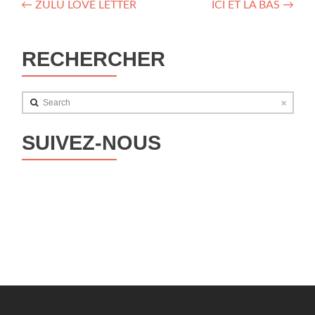
Navigation
←
ZULU LOVE LETTER
ICI ET LÀ BAS
→
des
articles
RECHERCHER
Search
SUIVEZ-NOUS