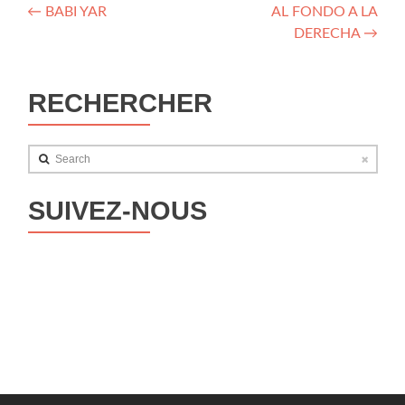
Navigation
←
BABI YAR
AL FONDO A LA
DERECHA
→
des
articles
RECHERCHER
Search
SUIVEZ-NOUS