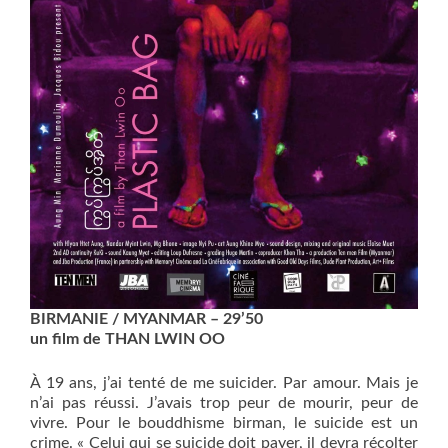
BIRMANIE / MYANMAR – 29’50
un film de THAN LWIN OO
À 19 ans, j’ai tenté de me suicider. Par amour. Mais je
n’ai pas réussi. J’avais trop peur de mourir, peur de
vivre. Pour le bouddhisme birman, le suicide est un
crime. « Celui qui se suicide doit payer, il devra récolter